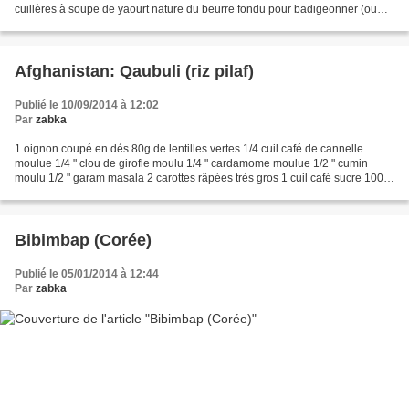
cuillères à soupe de yaourt nature du beurre fondu pour badigeonner (ou
ghee) Dans 3/4 tasse d’eau tiède,...
Afghanistan: Qaubuli (riz pilaf)
Publié le 10/09/2014 à 12:02
Par
zabka
1 oignon coupé en dés 80g de lentilles vertes 1/4 cuil café de cannelle
moulue 1/4 " clou de girofle moulu 1/4 " cardamome moulue 1/2 " cumin
moulu 1/2 " garam masala 2 carottes râpées très gros 1 cuil café sucre 100 g
de raisins secs 80 g d'amandes blanchies...
Bibimbap (Corée)
Publié le 05/01/2014 à 12:44
Par
zabka