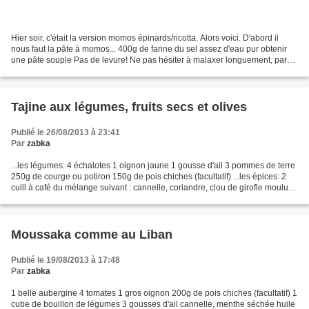
Hier soir, c'était la version momos épinards/ricotta. Alors voici. D'abord il
nous faut la pâte à momos... 400g de farine du sel assez d'eau pur obtenir
une pâte souple Pas de levure! Ne pas hésiter à malaxer longuement, parce
que pâte malaxée = momos...
Tajine aux légumes, fruits secs et olives
Publié le 26/08/2013 à 23:41
Par
zabka
...les légumes: 4 échalotes 1 oignon jaune 1 gousse d'ail 3 pommes de terre
250g de courge ou potiron 150g de pois chiches (facultatif) ...les épices: 2
cuill à café du mélange suivant : cannelle, coriandre, clou de girofle moulu,
fenouil, gingembre......
Moussaka comme au Liban
Publié le 19/08/2013 à 17:48
Par
zabka
1 belle aubergine 4 tomates 1 gros oignon 200g de pois chiches (facultatif) 1
cube de bouillon de légumes 3 gousses d'ail cannelle, menthe séchée huile