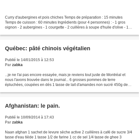
Curry d'aubergines et pois chiches Temps de préparation : 15 minutes
Temps de cuisson : 60 minutes Ingrédients (pour 4 personnes) : - 1 gros
oignon - 2 aubergines - 1 courgette - 2 cuillères à soupe d'huile d'olive - 1
cube de bouillon de légumes - 1...
Québec: pâté chinois végétalien
Publié le 14/01/2015 à 12:53
Par
zabka
...je ne l'ai pas encore essayée, mais je reviens tout juste de Montréal et
nous l'avons trouvée dans le journal... 6 grosses pommes de terre
épluchées, coupées en dés 1 tasse de lait d'amandes non sucré 450g de
tofu émietté 1 gros oignon ciselé 3/4 de...
Afghanistan: le pain.
Publié le 10/09/2014 à 17:43
Par
zabka
Naan afghan 1 sachet de levure sèche active 2 cuillères à café de sucre 3/4
tasse d'eau tiède 1 tasse 1/2 de farine 1 cc de sel 1/4 tasse de ghee 3